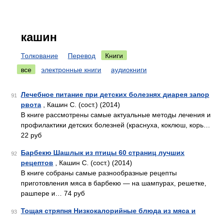
кашин
Толкование
Перевод
Книги
все
электронные книги
аудиокниги
Лечебное питание при детских болезнях диарея запор
91
рвота
, Кашин С. (сост.) (2014)
В книге рассмотрены самые актуальные методы лечения и
профилактики детских болезней (краснуха, коклюш, корь…
22 руб
Барбекю Шашлык из птицы 60 страниц лучших
92
рецептов
, Кашин С. (сост.) (2014)
В книге собраны самые разнообразные рецепты
приготовления мяса в барбекю — на шампурах, решетке,
рашпере и… 74 руб
Тощая стряпня Низкокалорийные блюда из мяса и
93