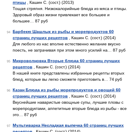
птицы
, Кашин С. (сост.) (2013)
Тощая стряпня. Низкокалорийные блюда из мяса и птицы.
Здоровый образ жизни привлекает все большее и
большее… 87 руб
Барбекю Шашлык из рыбы и морепродуктов 60
94
страниц лучших рецептов
, Кашин С. (сост.) (2014)
Для любого из нас вполне естественно желание вкусно
поесть, не затрачивая при этом много усилий на… 87 руб
Микроволновка Вторые блюда 60 страниц лучших
95
рецептов
, Кашин С. (сост.) (2014)
В нашей книге представлены избранные рецепты вторых
блюд, которые вы легко сможете приготовить в… 74 руб
Казан Блюда из рыбы морепродуктов и овощей 60
96
страниц лучших рецептов
, Кашин С. (сост.) (2014)
Вкуснейшие наваристые овощные супы, лучшие пловы с
морепродуктами, аппетитные вторые блюда из рыбы - все
это… 87 руб
Мультиварка Несладкая выпечка 60 страниц лучших
97
рецептов
, Кашин С. (сост.) (2014)